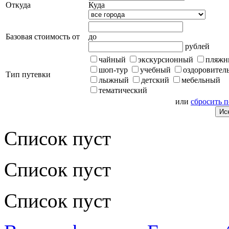
Откуда
Куда
Базовая стоимость от
до
рублей
чайный
экскурсионный
пляжн
шоп-тур
учебный
оздоровител
Тип путевки
лыжный
детский
мебельный
тематический
или
сбросить 
Список пуст
Список пуст
Список пуст