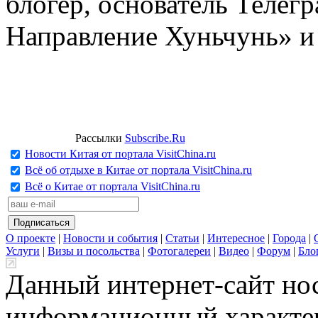
блогер, основатель Телег
Направление Хуньчунь» и
Рассылки
Subscribe.Ru
Новости Китая от портала VisitChina.ru
Всё об отдыхе в Китае от портала VisitChina.ru
Всё о Китае от портала VisitChina.ru
О проекте
|
Новости и события
|
Статьи
|
Интересное
|
Города
|
Услуги
|
Визы и посольства
|
Фотогалереи
|
Видео
|
Форум
|
Бло
Данный интернет-сайт но
информационный характер