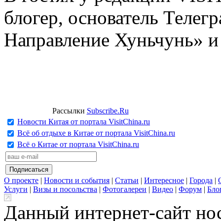
блогер, основатель Телег
Направление Хуньчунь» и
Рассылки
Subscribe.Ru
Новости Китая от портала VisitChina.ru
Всё об отдыхе в Китае от портала VisitChina.ru
Всё о Китае от портала VisitChina.ru
О проекте
|
Новости и события
|
Статьи
|
Интересное
|
Города
|
Услуги
|
Визы и посольства
|
Фотогалереи
|
Видео
|
Форум
|
Бло
Данный интернет-сайт но