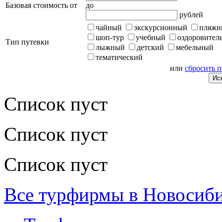
Базовая стоимость от
до
рублей
чайный
экскурсионный
пляжн
шоп-тур
учебный
оздоровител
Тип путевки
лыжный
детский
мебельный
тематический
или
сбросить 
Список пуст
Список пуст
Список пуст
Все турфирмы в Новосиб