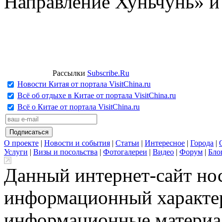
Направление Хуньчунь» и
Рассылки
Subscribe.Ru
Новости Китая от портала VisitChina.ru
Всё об отдыхе в Китае от портала VisitChina.ru
Всё о Китае от портала VisitChina.ru
О проекте
|
Новости и события
|
Статьи
|
Интересное
|
Города
|
Услуги
|
Визы и посольства
|
Фотогалереи
|
Видео
|
Форум
|
Бло
Данный интернет-сайт но
информационный характер
информационные материа