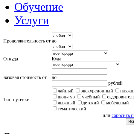
Обучение
Услуги
Продолжительность от
до
Откуда
Куда
Базовая стоимость от
до
рублей
чайный
экскурсионный
пляжн
шоп-тур
учебный
оздоровител
Тип путевки
лыжный
детский
мебельный
тематический
или
сбросить 