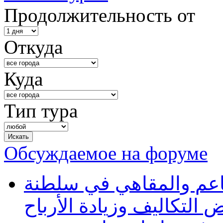
Продолжительность от
Откуда
Куда
Тип тура
Обсуждаемое на форуме
طاعم والمقاهي في سلطنة
 التكاليف وزيادة الأرباح