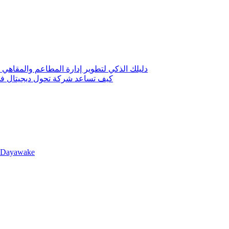
دليلك الذكي لتطوير إدارة المطاعم والمقاهي 
كيف تساعد شركة تحول ديجيتال في 
llDayawake