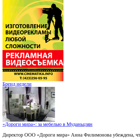
Бренд недели
«Дороги мира»: за мебелью в Муданьцзян
Директор ООО «Дороги мира» Анна Филимонова убеждена, что г