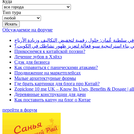
Куда
Тип тура
Обсуждаемое на форуме
في سلطنة عُمان: حلول رقمية لتخفيض التكاليف وزيادة الأرباح
بناء استراتيجية سيو فعالة لتعزيز ظهور نشاطك في الكويت؟
Прикоснемся к китайской поэзии?
Лечение зубов в Хэйхэ
Сдэк для бизнеса
Как справиться с паническими атаками?
Продвижение на маркетплейсах
Малые архитектурные формы
Где брать картинки для блога про Китай?
Zopiclone 10 mg UK – Know Its Uses, Benefits & Dosage | a
Деревянные конструкции для дачи
Как поставить капчу на блог о Китае
перейти в форум