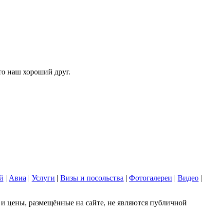
то наш хороший друг.
й
|
Авиа
|
Услуги
|
Визы и посольства
|
Фотогалереи
|
Видео
|
 цены, размещённые на сайте, не являются публичной