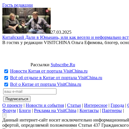
Гость редакции
27.03.2025
Китайский Дали в Юньнань, или как весело и неформально вст
В гостях у редакции VISITCHINA Ольга Ефимова, блогер, осно
Рассылки
Subscribe.Ru
Новости Китая от портала VisitChina.ru
Всё об отдыхе в Китае от портала VisitChina.ru
Всё о Китае от портала VisitChina.ru
О проекте
|
Новости и события
|
Статьи
|
Интересное
|
Города
|
Форум
|
Блоги
|
Реклама на VisitChina
|
Контакты
|
Партнеры
|
Данный интернет-сайт носит исключительно информационный х
офертой, определяемой положениями Статьи 437 Гражданского