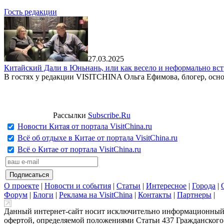
Гость редакции
27.03.2025
Китайский Дали в Юньнань, или как весело и неформально вст
В гостях у редакции VISITCHINA Ольга Ефимова, блогер, осно
Рассылки
Subscribe.Ru
Новости Китая от портала VisitChina.ru
Всё об отдыхе в Китае от портала VisitChina.ru
Всё о Китае от портала VisitChina.ru
О проекте
|
Новости и события
|
Статьи
|
Интересное
|
Города
|
Форум
|
Блоги
|
Реклама на VisitChina
|
Контакты
|
Партнеры
|
Данный интернет-сайт носит исключительно информационный х
офертой, определяемой положениями Статьи 437 Гражданского