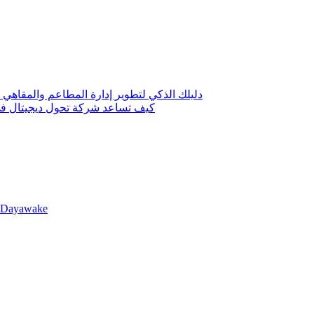
دليلك الذكي لتطوير إدارة المطاعم والمقاهي 
كيف تساعد شركة تحول ديجيتال في 
llDayawake