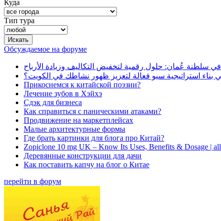
Куда
Тип тура
Обсуждаемое на форуме
في سلطنة عُمان: حلول رقمية لتخفيض التكاليف وزيادة الأرباح
بناء استراتيجية سيو فعالة لتعزيز ظهور نشاطك في الكويت؟
Прикоснемся к китайской поэзии?
Лечение зубов в Хэйхэ
Сдэк для бизнеса
Как справиться с паническими атаками?
Продвижение на маркетплейсах
Малые архитектурные формы
Где брать картинки для блога про Китай?
Zopiclone 10 mg UK – Know Its Uses, Benefits & Dosage | a
Деревянные конструкции для дачи
Как поставить капчу на блог о Китае
перейти в форум