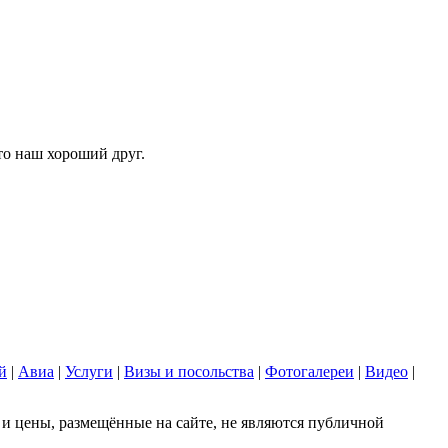
то наш хороший друг.
й
|
Авиа
|
Услуги
|
Визы и посольства
|
Фотогалереи
|
Видео
|
 цены, размещённые на сайте, не являются публичной