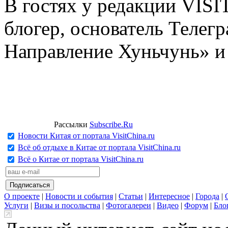
В гостях у редакции VIS
блогер, основатель Телег
Направление Хуньчунь» и
Рассылки
Subscribe.Ru
Новости Китая от портала VisitChina.ru
Всё об отдыхе в Китае от портала VisitChina.ru
Всё о Китае от портала VisitChina.ru
О проекте
|
Новости и события
|
Статьи
|
Интересное
|
Города
|
Услуги
|
Визы и посольства
|
Фотогалереи
|
Видео
|
Форум
|
Бло