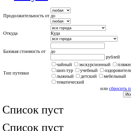
Продолжительность от
до
Откуда
Куда
Базовая стоимость от
до
рублей
чайный
экскурсионный
пляжн
шоп-тур
учебный
оздоровител
Тип путевки
лыжный
детский
мебельный
тематический
или
сбросить 
Список пуст
Список пуст