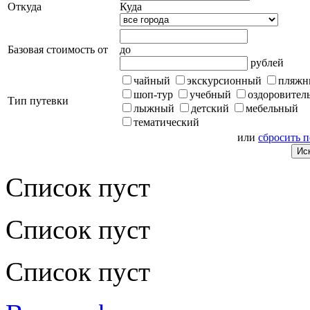
Откуда
Куда
Базовая стоимость от
до
рублей
чайный
экскурсионный
пляжн
шоп-тур
учебный
оздоровител
Тип путевки
лыжный
детский
мебельный
тематический
или
сбросить 
Список пуст
Список пуст
Список пуст