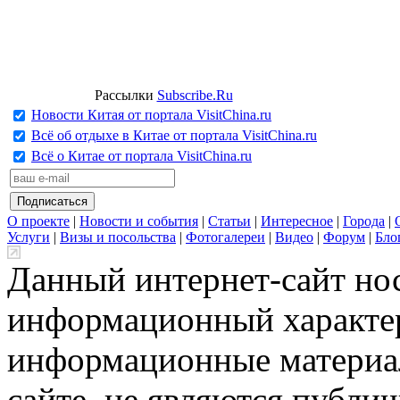
Рассылки
Subscribe.Ru
Новости Китая от портала VisitChina.ru
Всё об отдыхе в Китае от портала VisitChina.ru
Всё о Китае от портала VisitChina.ru
О проекте
|
Новости и события
|
Статьи
|
Интересное
|
Города
|
Услуги
|
Визы и посольства
|
Фотогалереи
|
Видео
|
Форум
|
Бло
Данный интернет-сайт но
информационный характер
информационные материа
сайте, не являются публи