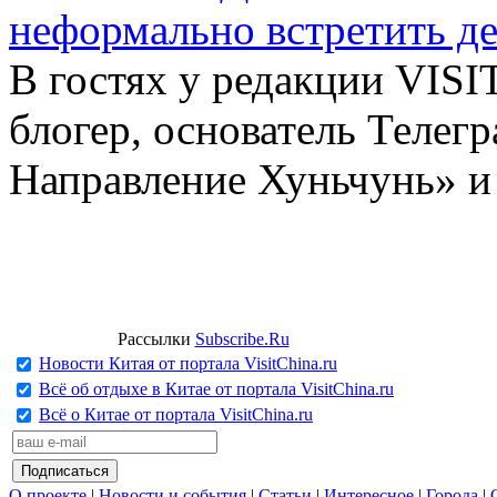
неформально встретить д
В гостях у редакции VIS
блогер, основатель Телег
Направление Хуньчунь» и
Рассылки
Subscribe.Ru
Новости Китая от портала VisitChina.ru
Всё об отдыхе в Китае от портала VisitChina.ru
Всё о Китае от портала VisitChina.ru
О проекте
|
Новости и события
|
Статьи
|
Интересное
|
Города
|