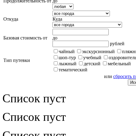
Продолжительность от
до
Откуда
Куда
Базовая стоимость от
до
рублей
чайный
экскурсионный
пляжн
шоп-тур
учебный
оздоровител
Тип путевки
лыжный
детский
мебельный
тематический
или
сбросить 
Список пуст
Список пуст
Список пуст