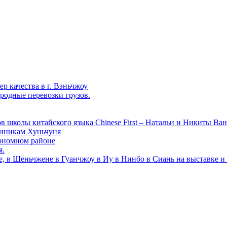
р качества в г. Вэньчжоу
родные перевозки грузов.
в школы китайского языка Chinese First – Натальи и Никиты Ван
линикам Хуньчуня
ономном районе
я.
е, в Шеньчжене в Гуанчжоу в Иу в Нинбо в Сиань на выставке и 