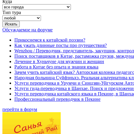
Куда
Тип тура
Обсуждаемое на форуме
Прикоснемся к китайской поэзии?
Как ужать длинные посты про путешествия?
Wenzhou / Переводчик, представитель, закупщик, контроле
Поиск поставщиков в Китае, растаможка грузов, междуна
Лечение в Хуньчуне для мужчин и женщин
Работа в Китае без опыта и знания языка
Зачем учить китайский язык? Авторская колонка педагого
Народная больница Суйфэньхэ. Реальная альтернатива к
Услуги переводчика в Урумчи и Синцзян-Уйгурском Авт
Услуги гида-переводчика в Шанхае. Поиск и предложени
Услуги переводчика китайского языка в Пекине, в Шанха
Профессиональный переводчик в Пекине
перейти в форум