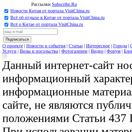
Рассылки
Subscribe.Ru
Новости Китая от портала VisitChina.ru
Всё об отдыхе в Китае от портала VisitChina.ru
Всё о Китае от портала VisitChina.ru
О проекте
|
Новости и события
|
Статьи
|
Интересное
|
Города
|
Услуги
|
Визы и посольства
|
Фотогалереи
|
Видео
|
Форум
|
Бло
Данный интернет-сайт но
информационный характер
информационные материа
сайте, не являются публи
положениями Статьи 437 
При использовании матери