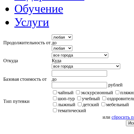
Обучение
Услуги
Продолжительность от
до
Откуда
Куда
Базовая стоимость от
до
рублей
чайный
экскурсионный
пляжн
шоп-тур
учебный
оздоровител
Тип путевки
лыжный
детский
мебельный
тематический
или
сбросить 