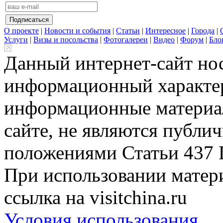
О проекте
|
Новости и события
|
Статьи
|
Интересное
|
Города
|
Услуги
|
Визы и посольства
|
Фотогалереи
|
Видео
|
Форум
|
Бло
Данный интернет-сайт но
информационный характер
информационные материа
сайте, не являются публи
положениями Статьи 437 
При использовании матери
ссылка на visitchina.ru
Условия использования