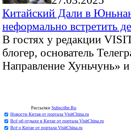
Китайский Дали в Юньнань
неформально встретить д
В гостях у редакции VIS
блогер, основатель Телег
Направление Хуньчунь» и
Рассылки
Subscribe.Ru
Новости Китая от портала VisitChina.ru
Всё об отдыхе в Китае от портала VisitChina.ru
Всё о Китае от портала VisitChina.ru