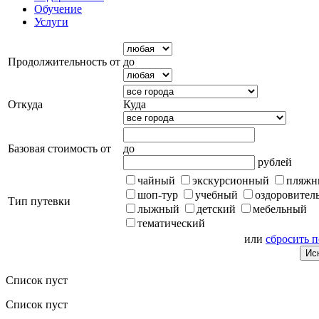
Обучение
Услуги
Продолжительность от
до
Откуда
Куда
Базовая стоимость от
до
рублей
чайный
экскурсионный
пляжн
шоп-тур
учебный
оздоровител
Тип путевки
лыжный
детский
мебельный
тематический
или
сбросить 
Список пуст
Список пуст