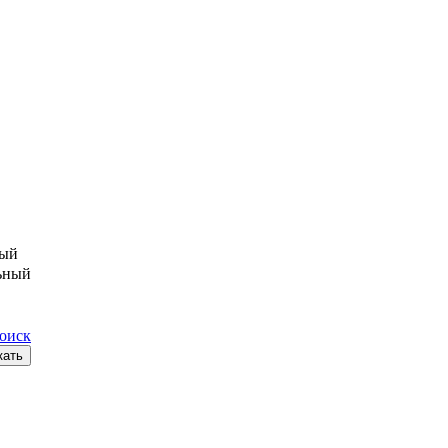
ый
ьный
поиск