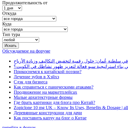
Продолжительность от
Откуда
Куда
Тип тура
Обсуждаемое на форуме
في سلطنة عُمان: حلول رقمية لتخفيض التكاليف وزيادة الأرباح
بناء استراتيجية سيو فعالة لتعزيز ظهور نشاطك في الكويت؟
Прикоснемся к китайской поэзии?
Лечение зубов в Хэйхэ
Сдэк для бизнеса
Как справиться с паническими атаками?
Продвижение на маркетплейсах
Малые архитектурные формы
Где брать картинки для блога про Китай?
Zopiclone 10 mg UK – Know Its Uses, Benefits & Dosage | a
Деревянные конструкции для дачи
Как поставить капчу на блог о Китае
перейти в форум