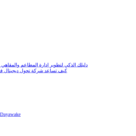
دليلك الذكي لتطوير إدارة المطاعم والمقاهي 
كيف تساعد شركة تحول ديجيتال في 
llDayawake