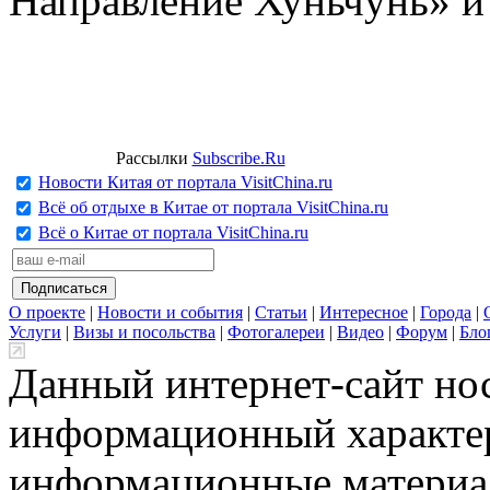
Направление Хуньчунь» и
Рассылки
Subscribe.Ru
Новости Китая от портала VisitChina.ru
Всё об отдыхе в Китае от портала VisitChina.ru
Всё о Китае от портала VisitChina.ru
О проекте
|
Новости и события
|
Статьи
|
Интересное
|
Города
|
Услуги
|
Визы и посольства
|
Фотогалереи
|
Видео
|
Форум
|
Бло
Данный интернет-сайт но
информационный характер
информационные материа