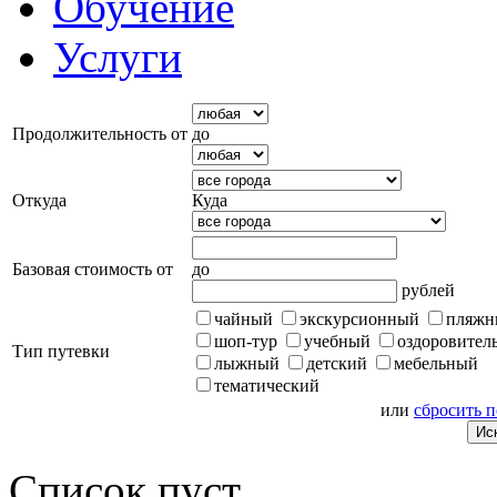
Обучение
Услуги
Продолжительность от
до
Откуда
Куда
Базовая стоимость от
до
рублей
чайный
экскурсионный
пляжн
шоп-тур
учебный
оздоровител
Тип путевки
лыжный
детский
мебельный
тематический
или
сбросить 
Список пуст