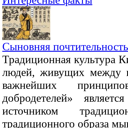
Сыновняя почтительност
Традиционная культура Ки
людей, живущих между н
важнейших принци
добродетелей» являет
источником традици
традиционного образа мы