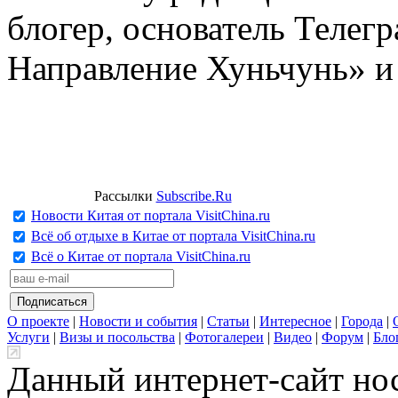
блогер, основатель Телег
Направление Хуньчунь» и
Рассылки
Subscribe.Ru
Новости Китая от портала VisitChina.ru
Всё об отдыхе в Китае от портала VisitChina.ru
Всё о Китае от портала VisitChina.ru
О проекте
|
Новости и события
|
Статьи
|
Интересное
|
Города
|
Услуги
|
Визы и посольства
|
Фотогалереи
|
Видео
|
Форум
|
Бло
Данный интернет-сайт но