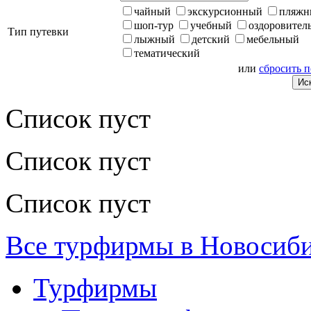
чайный
экскурсионный
пляжн
шоп-тур
учебный
оздоровител
Тип путевки
лыжный
детский
мебельный
тематический
или
сбросить 
Список пуст
Список пуст
Список пуст
Все турфирмы в Новосиб
Турфирмы