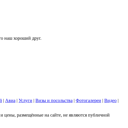
то наш хороший друг.
й
|
Авиа
|
Услуги
|
Визы и посольства
|
Фотогалереи
|
Видео
|
 цены, размещённые на сайте, не являются публичной