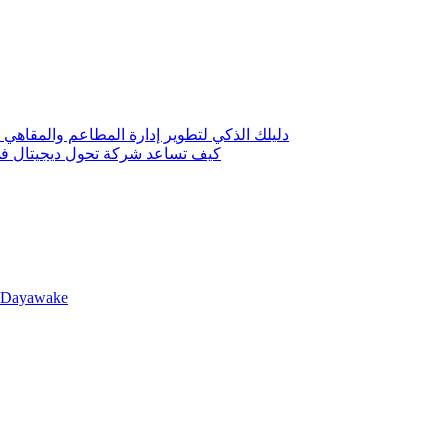
دليلك الذكي لتطوير إدارة المطاعم والمقاهي 
كيف تساعد شركة تحول ديجيتال في 
llDayawake