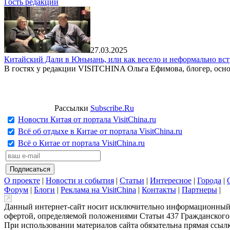
Гость редакции
27.03.2025
Китайский Дали в Юньнань, или как весело и неформально вст
В гостях у редакции VISITCHINA Ольга Ефимова, блогер, осно
Рассылки
Subscribe.Ru
Новости Китая от портала VisitChina.ru
Всё об отдыхе в Китае от портала VisitChina.ru
Всё о Китае от портала VisitChina.ru
О проекте
|
Новости и события
|
Статьи
|
Интересное
|
Города
|
Форум
|
Блоги
|
Реклама на VisitChina
|
Контакты
|
Партнеры
|
Данный интернет-сайт носит исключительно информационный х
офертой, определяемой положениями Статьи 437 Гражданского
При использовании материалов сайта обязательна прямая ссылка 