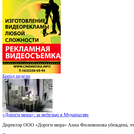
Бренд недели
«Дороги мира»: за мебелью в Муданьцзян
Директор ООО «Дороги мира» Анна Филимонова убеждена, что г