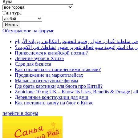
Куда
Тип тура
Обсуждаемое на форуме
في سلطنة عُمان: حلول رقمية لتخفيض التكاليف وزيادة الأرباح
بناء استراتيجية سيو فعالة لتعزيز ظهور نشاطك في الكويت؟
Прикоснемся к китайской поэзии?
Лечение зубов в Хэйхэ
Сдэк для бизнеса
Как справиться с паническими атаками?
Продвижение на маркетплейсах
Малые архитектурные формы
Где брать картинки для блога про Китай?
Zopiclone 10 mg UK – Know Its Uses, Benefits & Dosage | a
Деревянные конструкции для дачи
Как поставить капчу на блог о Китае
перейти в форум