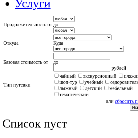
Услуги
Продолжительность от
до
Откуда
Куда
Базовая стоимость от
до
рублей
чайный
экскурсионный
пляжн
шоп-тур
учебный
оздоровител
Тип путевки
лыжный
детский
мебельный
тематический
или
сбросить 
Список пуст