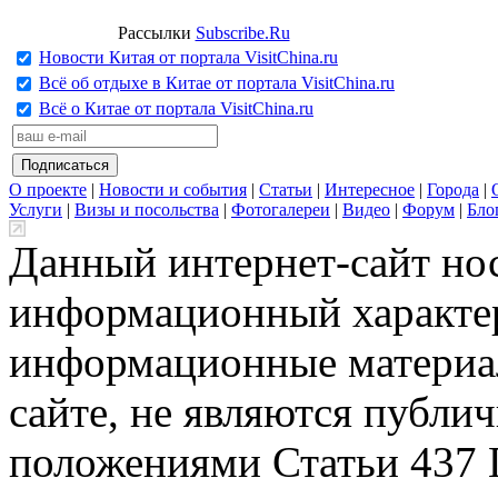
Рассылки
Subscribe.Ru
Новости Китая от портала VisitChina.ru
Всё об отдыхе в Китае от портала VisitChina.ru
Всё о Китае от портала VisitChina.ru
О проекте
|
Новости и события
|
Статьи
|
Интересное
|
Города
|
Услуги
|
Визы и посольства
|
Фотогалереи
|
Видео
|
Форум
|
Бло
Данный интернет-сайт но
информационный характер
информационные материа
сайте, не являются публи
положениями Статьи 437 