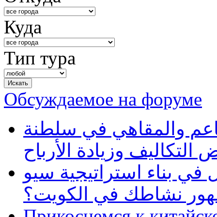
Куда
Тип тура
Обсуждаемое на форуме
طاعم والمقاهي في سلطنة
 التكاليف وزيادة الأرباح
في بناء استراتيجية سيو
ظهور نشاطك في الكويت؟
Прикоснемся к китайск