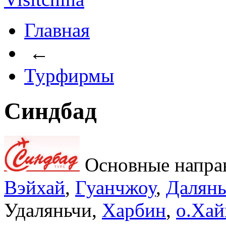
Главная
←
Турфирмы
Синдбад
Основные напра
Вэйхай
,
Гуанчжоу
,
Далян
Удаляньчи,
Харбин
,
о.Хай