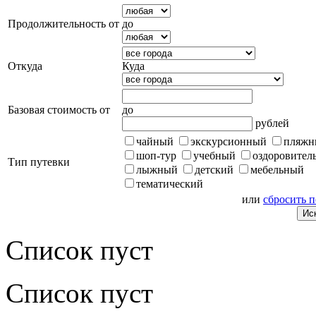
Продолжительность от
до
Откуда
Куда
Базовая стоимость от
до
рублей
чайный
экскурсионный
пляжн
шоп-тур
учебный
оздоровител
Тип путевки
лыжный
детский
мебельный
тематический
или
сбросить 
Список пуст
Список пуст