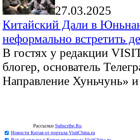
27.03.2025
Китайский Дали в Юньнань
неформально встретить д
В гостях у редакции VIS
блогер, основатель Телег
Направление Хуньчунь» и
Рассылки
Subscribe.Ru
Новости Китая от портала VisitChina.ru
Всё об отдыхе в Китае от портала VisitChina.ru