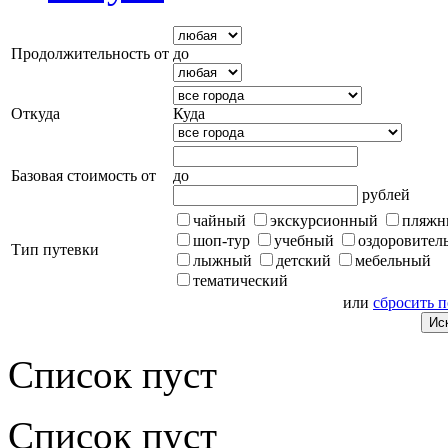
Продолжительность от
до
Откуда
Куда
Базовая стоимость от
до
рублей
чайный
экскурсионный
пляжн
шоп-тур
учебный
оздоровител
Тип путевки
лыжный
детский
мебельный
тематический
или
сбросить 
Список пуст
Список пуст