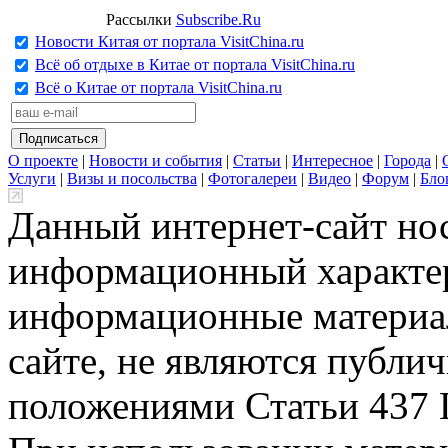
Рассылки
Subscribe.Ru
Новости Китая от портала VisitChina.ru
Всё об отдыхе в Китае от портала VisitChina.ru
Всё о Китае от портала VisitChina.ru
О проекте
|
Новости и события
|
Статьи
|
Интересное
|
Города
|
Услуги
|
Визы и посольства
|
Фотогалереи
|
Видео
|
Форум
|
Бло
Данный интернет-сайт но
информационный характер
информационные материа
сайте, не являются публи
положениями Статьи 437 