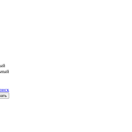
ый
ьный
поиск