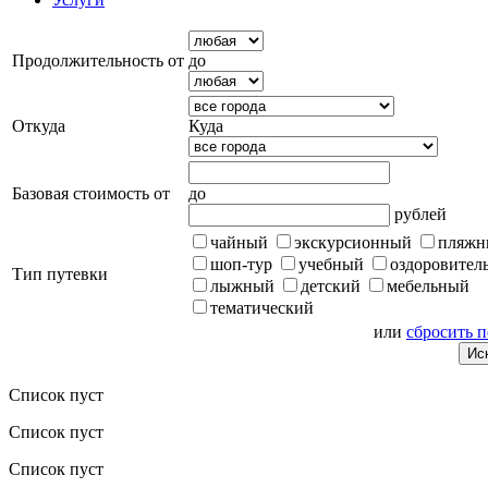
Продолжительность от
до
Откуда
Куда
Базовая стоимость от
до
рублей
чайный
экскурсионный
пляжн
шоп-тур
учебный
оздоровител
Тип путевки
лыжный
детский
мебельный
тематический
или
сбросить 
Список пуст
Список пуст
Список пуст