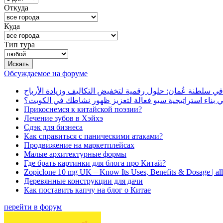
Откуда
Куда
Тип тура
Обсуждаемое на форуме
في سلطنة عُمان: حلول رقمية لتخفيض التكاليف وزيادة الأرباح
بناء استراتيجية سيو فعالة لتعزيز ظهور نشاطك في الكويت؟
Прикоснемся к китайской поэзии?
Лечение зубов в Хэйхэ
Сдэк для бизнеса
Как справиться с паническими атаками?
Продвижение на маркетплейсах
Малые архитектурные формы
Где брать картинки для блога про Китай?
Zopiclone 10 mg UK – Know Its Uses, Benefits & Dosage | a
Деревянные конструкции для дачи
Как поставить капчу на блог о Китае
перейти в форум