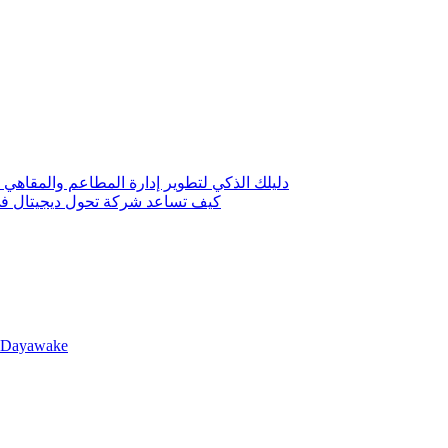
دليلك الذكي لتطوير إدارة المطاعم والمقاهي 
كيف تساعد شركة تحول ديجيتال في 
llDayawake