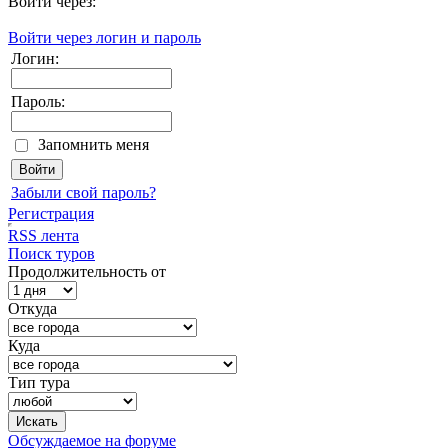
Войти через:
Войти через логин и пароль
Логин:
Пароль:
Запомнить меня
Забыли свой пароль?
Регистрация
RSS лента
Поиск туров
Продолжительность от
Откуда
Куда
Тип тура
Обсуждаемое на форуме