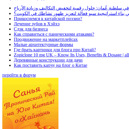
في سلطنة عُمان: حلول رقمية لتخفيض التكاليف وزيادة الأرباح
بناء استراتيجية سيو فعالة لتعزيز ظهور نشاطك في الكويت؟
Прикоснемся к китайской поэзии?
Лечение зубов в Хэйхэ
Сдэк для бизнеса
Как справиться с паническими атаками?
Продвижение на маркетплейсах
Малые архитектурные формы
Где брать картинки для блога про Китай?
Zopiclone 10 mg UK – Know Its Uses, Benefits & Dosage | a
Деревянные конструкции для дачи
Как поставить капчу на блог о Китае
перейти в форум