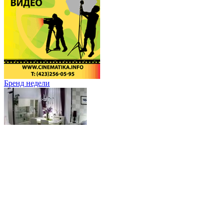
Бренд недели
«Дороги мира»: за мебелью в Муданьцзян
Директор ООО «Дороги мира» Анна Филимонова убеждена, что г
Гость редакции