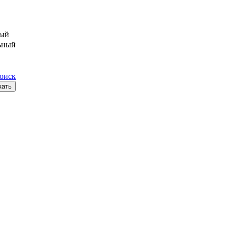
ый
ьный
поиск