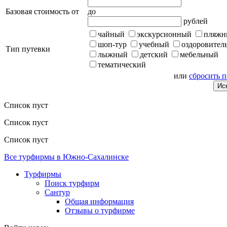
Базовая стоимость от
до
рублей
чайный
экскурсионный
пляжн
шоп-тур
учебный
оздоровител
Тип путевки
лыжный
детский
мебельный
тематический
или
сбросить 
Список пуст
Список пуст
Список пуст
Все турфирмы в Южно-Сахалинске
Турфирмы
Поиск турфирм
Сантур
Общая информация
Отзывы о турфирме