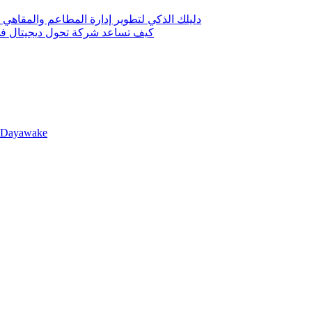
دليلك الذكي لتطوير إدارة المطاعم والمقاهي 
كيف تساعد شركة تحول ديجيتال في 
llDayawake