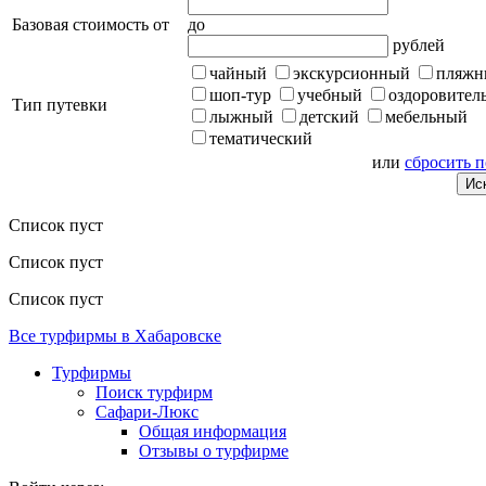
Базовая стоимость от
до
рублей
чайный
экскурсионный
пляжн
шоп-тур
учебный
оздоровител
Тип путевки
лыжный
детский
мебельный
тематический
или
сбросить 
Список пуст
Список пуст
Список пуст
Все турфирмы в Хабаровске
Турфирмы
Поиск турфирм
Сафари-Люкс
Общая информация
Отзывы о турфирме