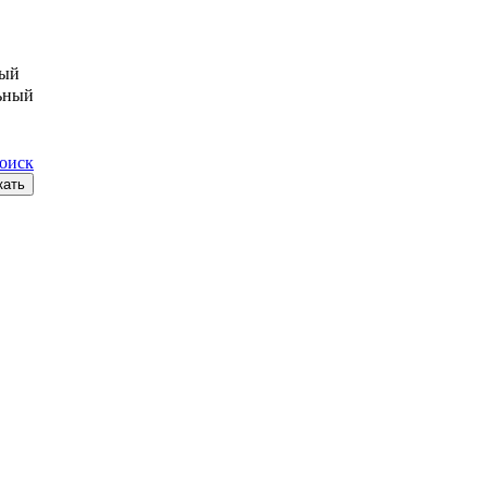
ый
ьный
поиск