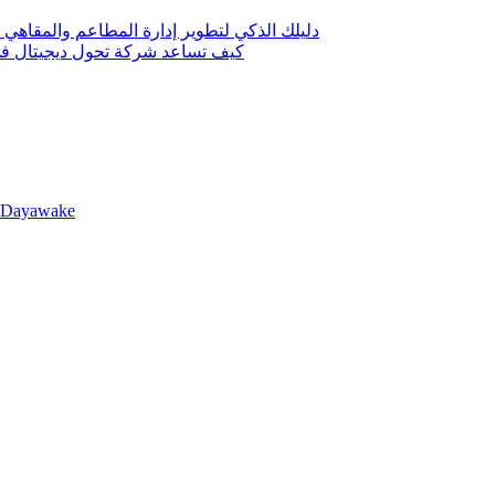
دليلك الذكي لتطوير إدارة المطاعم والمقاهي 
كيف تساعد شركة تحول ديجيتال في 
llDayawake