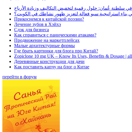
في سلطنة عُمان: حلول رقمية لتخفيض التكاليف وزيادة الأرباح
بناء استراتيجية سيو فعالة لتعزيز ظهور نشاطك في الكويت؟
Прикоснемся к китайской поэзии?
Лечение зубов в Хэйхэ
Сдэк для бизнеса
Как справиться с паническими атаками?
Продвижение на маркетплейсах
Малые архитектурные формы
Где брать картинки для блога про Китай?
Zopiclone 10 mg UK – Know Its Uses, Benefits & Dosage | a
Деревянные конструкции для дачи
Как поставить капчу на блог о Китае
перейти в форум