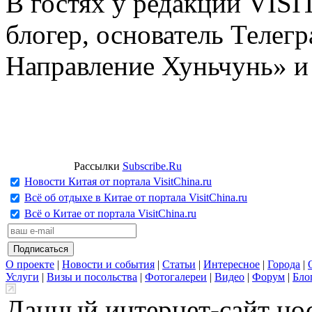
В гостях у редакции VIS
блогер, основатель Телег
Направление Хуньчунь» и
Рассылки
Subscribe.Ru
Новости Китая от портала VisitChina.ru
Всё об отдыхе в Китае от портала VisitChina.ru
Всё о Китае от портала VisitChina.ru
О проекте
|
Новости и события
|
Статьи
|
Интересное
|
Города
|
Услуги
|
Визы и посольства
|
Фотогалереи
|
Видео
|
Форум
|
Бло
Данный интернет-сайт но