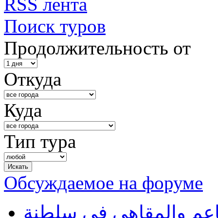
RSS лента
Поиск туров
Продолжительность от
Откуда
Куда
Тип тура
Обсуждаемое на форуме
طاعم والمقاهي في سلطنة