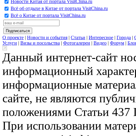
Новости Китая от портала VisitChina.ru
Всё об отдыхе в Китае от портала VisitChina.ru
Всё о Китае от портала VisitChina.ru
О проекте
|
Новости и события
|
Статьи
|
Интересное
|
Города
|
Услуги
|
Визы и посольства
|
Фотогалереи
|
Видео
|
Форум
|
Бло
Данный интернет-сайт но
информационный характер
информационные материа
сайте, не являются публи
положениями Статьи 437 
При использовании матери