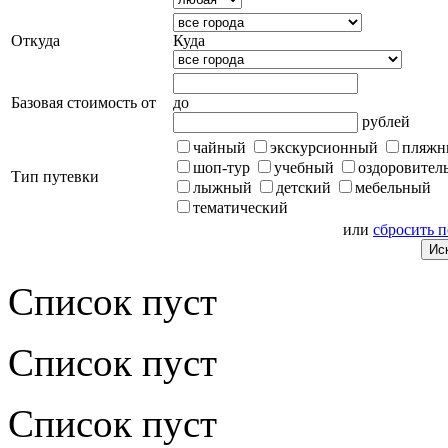
Откуда
Куда
Базовая стоимость от
до
рублей
чайный
экскурсионный
пляжн
шоп-тур
учебный
оздоровител
Тип путевки
лыжный
детский
мебельный
тематический
или
сбросить 
Список пуст
Список пуст
Список пуст