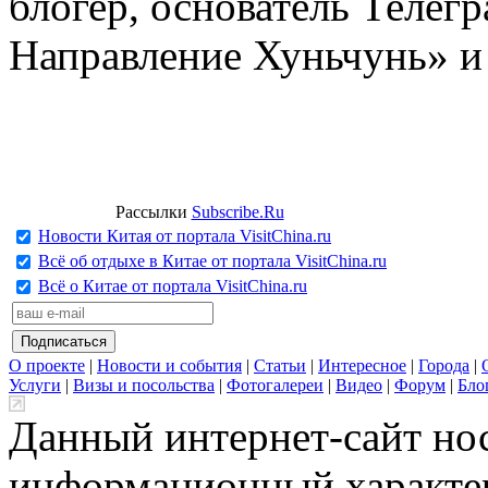
блогер, основатель Телег
Направление Хуньчунь» и
Рассылки
Subscribe.Ru
Новости Китая от портала VisitChina.ru
Всё об отдыхе в Китае от портала VisitChina.ru
Всё о Китае от портала VisitChina.ru
О проекте
|
Новости и события
|
Статьи
|
Интересное
|
Города
|
Услуги
|
Визы и посольства
|
Фотогалереи
|
Видео
|
Форум
|
Бло
Данный интернет-сайт но
информационный характер