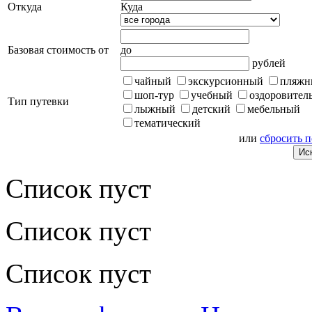
Откуда
Куда
Базовая стоимость от
до
рублей
чайный
экскурсионный
пляжн
шоп-тур
учебный
оздоровител
Тип путевки
лыжный
детский
мебельный
тематический
или
сбросить 
Список пуст
Список пуст
Список пуст