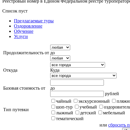
Реестровый номер в Едином Федеральном реестре туроперато
Список пуст
Предлагаемые туры
Оздоровление
Обучение
Услуги
Продолжительность от
до
Откуда
Куда
Базовая стоимость от
до
рублей
чайный
экскурсионный
пляжн
шоп-тур
учебный
оздоровител
Тип путевки
лыжный
детский
мебельный
тематический
или
сбросить 