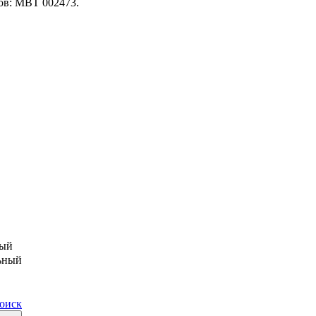
ров: МВТ 002473.
ый
ьный
поиск