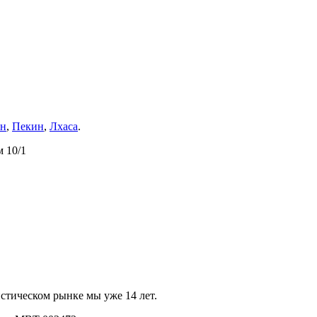
ин
,
Пекин
,
Лхаса
.
м 10/1
стическом рынке мы уже 14 лет.