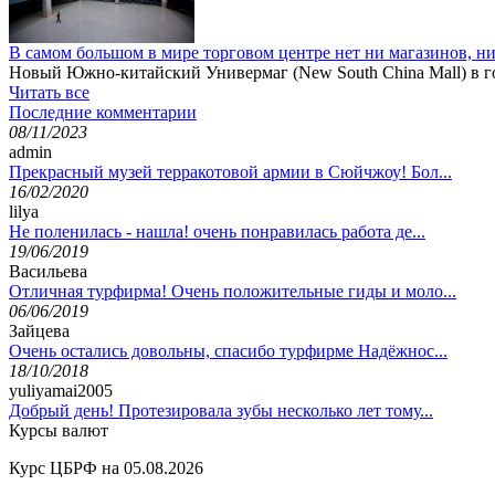
В самом большом в мире торговом центре нет ни магазинов, н
Новый Южно-китайский Универмаг (New South China Mall) в го
Читать все
Последние комментарии
08/11/2023
admin
Прекрасный музей терракотовой армии в Сюйчжоу! Бол...
16/02/2020
lilya
Не поленилась - нашла! очень понравилась работа де...
19/06/2019
Васильева
Отличная турфирма! Очень положительные гиды и моло...
06/06/2019
Зайцева
Очень остались довольны, спасибо турфирме Надёжнос...
18/10/2018
yuliyamai2005
Добрый день! Протезировала зубы несколько лет тому...
Курсы валют
Курс ЦБРФ на 05.08.2026