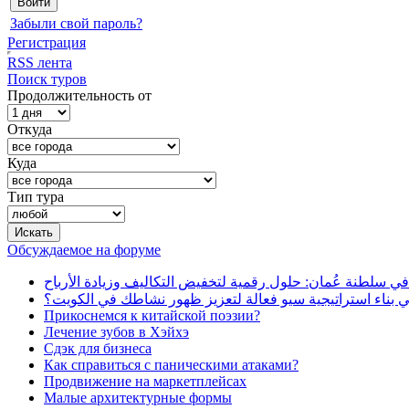
Забыли свой пароль?
Регистрация
RSS лента
Поиск туров
Продолжительность от
Откуда
Куда
Тип тура
Обсуждаемое на форуме
في سلطنة عُمان: حلول رقمية لتخفيض التكاليف وزيادة الأرباح
بناء استراتيجية سيو فعالة لتعزيز ظهور نشاطك في الكويت؟
Прикоснемся к китайской поэзии?
Лечение зубов в Хэйхэ
Сдэк для бизнеса
Как справиться с паническими атаками?
Продвижение на маркетплейсах
Малые архитектурные формы