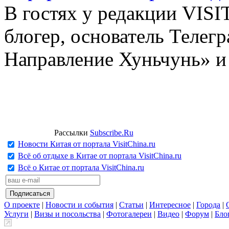
В гостях у редакции VIS
блогер, основатель Телег
Направление Хуньчунь» и
Рассылки
Subscribe.Ru
Новости Китая от портала VisitChina.ru
Всё об отдыхе в Китае от портала VisitChina.ru
Всё о Китае от портала VisitChina.ru
О проекте
|
Новости и события
|
Статьи
|
Интересное
|
Города
|
Услуги
|
Визы и посольства
|
Фотогалереи
|
Видео
|
Форум
|
Бло