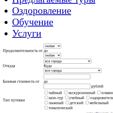
Оздоровление
Обучение
Услуги
Продолжительность от
до
Откуда
Куда
Базовая стоимость от
до
рублей
чайный
экскурсионный
пляжн
шоп-тур
учебный
оздоровител
Тип путевки
лыжный
детский
мебельный
тематический