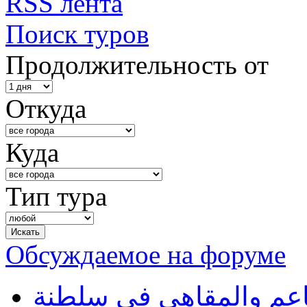
RSS лента
Поиск туров
Продолжительность от
Откуда
Куда
Тип тура
Обсуждаемое на форуме
طاعم والمقاهي في سلطنة