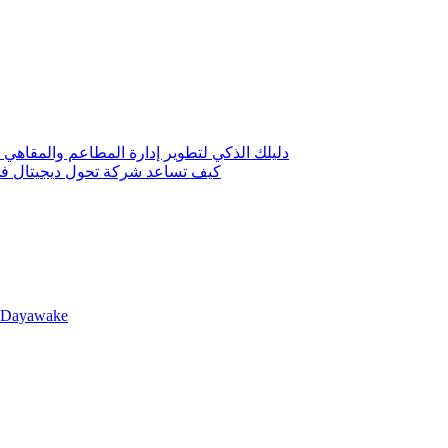
دليلك الذكي لتطوير إدارة المطاعم والمقاهي 
كيف تساعد شركة تحول ديجيتال في 
llDayawake