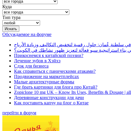
Куда
Тип тура
Обсуждаемое на форуме
في سلطنة عُمان: حلول رقمية لتخفيض التكاليف وزيادة الأرباح
بناء استراتيجية سيو فعالة لتعزيز ظهور نشاطك في الكويت؟
Прикоснемся к китайской поэзии?
Лечение зубов в Хэйхэ
Сдэк для бизнеса
Как справиться с паническими атаками?
Продвижение на маркетплейсах
Малые архитектурные формы
Где брать картинки для блога про Китай?
Zopiclone 10 mg UK – Know Its Uses, Benefits & Dosage | a
Деревянные конструкции для дачи
Как поставить капчу на блог о Китае
перейти в форум