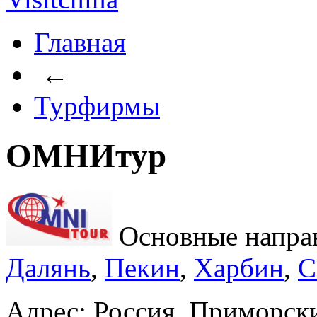
Главная
←
Турфирмы
ОМНИтур
Основные напра
Далянь
,
Пекин
,
Харбин
,
С
Адрес: Россия, Приморски