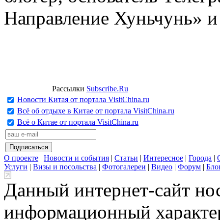
Направление Хуньчунь» и
Рассылки
Subscribe.Ru
Новости Китая от портала VisitChina.ru
Всё об отдыхе в Китае от портала VisitChina.ru
Всё о Китае от портала VisitChina.ru
О проекте
|
Новости и события
|
Статьи
|
Интересное
|
Города
|
Услуги
|
Визы и посольства
|
Фотогалереи
|
Видео
|
Форум
|
Бло
Данный интернет-сайт но
информационный характер