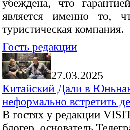
убеждена, что гарантие
является именно то, ч
туристическая компания.
Гость редакции
27.03.2025
Китайский Дали в Юньнань
неформально встретить д
В гостях у редакции VIS
блогер, основатель Телег