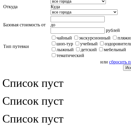
Откуда
Куда
Базовая стоимость от
до
рублей
чайный
экскурсионный
пляжн
шоп-тур
учебный
оздоровител
Тип путевки
лыжный
детский
мебельный
тематический
или
сбросить 
Список пуст
Список пуст
Список пуст