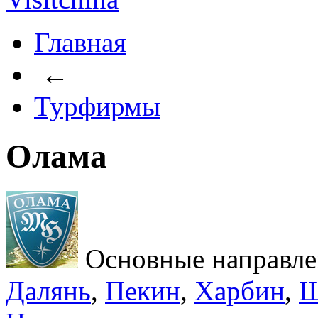
Главная
←
Турфирмы
Олама
Основные направле
Далянь
,
Пекин
,
Харбин
,
Ш