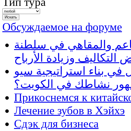
Тип тура
Обсуждаемое на форуме
طاعم والمقاهي في سلطنة
 التكاليف وزيادة الأرباح
في بناء استراتيجية سيو
ظهور نشاطك في الكويت؟
Прикоснемся к китайск
Лечение зубов в Хэйхэ
Сдэк для бизнеса