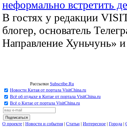
неформально встретить д
В гостях у редакции VIS
блогер, основатель Телег
Направление Хуньчунь» и
Рассылки
Subscribe.Ru
Новости Китая от портала VisitChina.ru
Всё об отдыхе в Китае от портала VisitChina.ru
Всё о Китае от портала VisitChina.ru
О проекте
|
Новости и события
|
Статьи
|
Интересное
|
Города
|