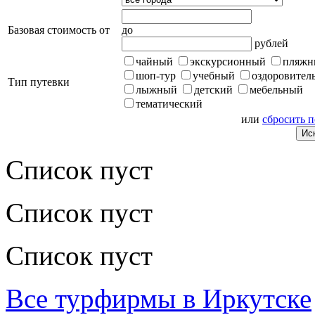
Базовая стоимость от
до
рублей
чайный
экскурсионный
пляжн
шоп-тур
учебный
оздоровител
Тип путевки
лыжный
детский
мебельный
тематический
или
сбросить 
Список пуст
Список пуст
Список пуст
Все турфирмы в Иркутске