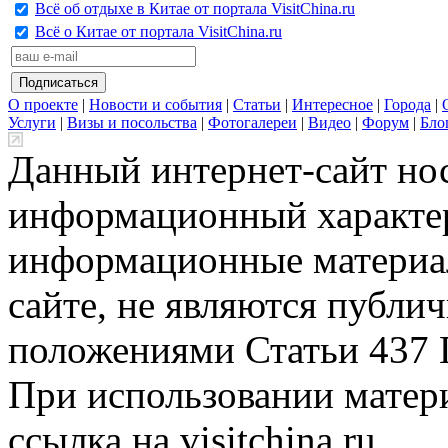
Всё об отдыхе в Китае от портала VisitChina.ru
Всё о Китае от портала VisitChina.ru
О проекте
|
Новости и события
|
Статьи
|
Интересное
|
Города
|
Услуги
|
Визы и посольства
|
Фотогалереи
|
Видео
|
Форум
|
Бло
Данный интернет-сайт но
информационный характер
информационные материа
сайте, не являются публи
положениями Статьи 437 
При использовании матери
ссылка на visitchina.ru