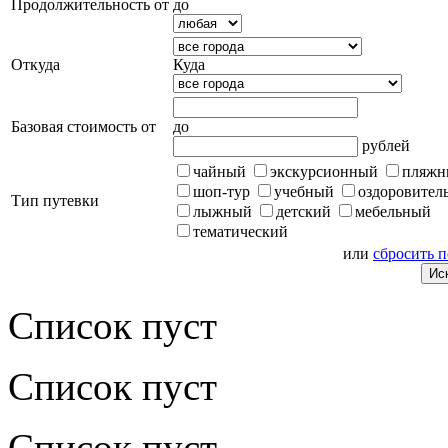
Продолжительность от
до
Откуда
Куда
Базовая стоимость от
до
рублей
чайный
экскурсионный
пляжн
шоп-тур
учебный
оздоровител
Тип путевки
лыжный
детский
мебельный
тематический
или
сбросить 
Список пуст
Список пуст
Список пуст