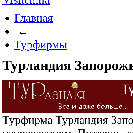
Главная
←
Турфирмы
Турландия Запорож
Турфирма Турландия Запо