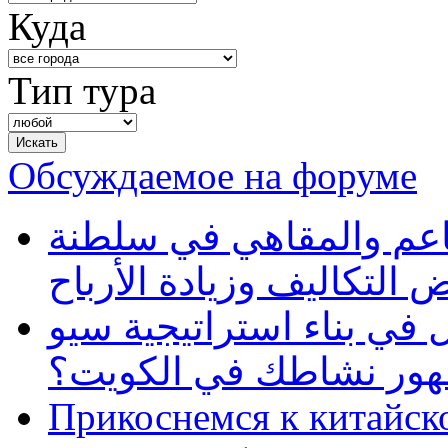
Куда
Тип тура
Обсуждаемое на форуме
طاعم والمقاهي في سلطنة
 التكاليف وزيادة الأرباح
في بناء استراتيجية سيو
ظهور نشاطك في الكويت؟
Прикоснемся к китайск