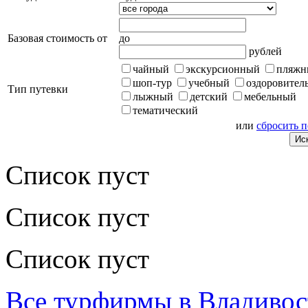
Базовая стоимость от
до
рублей
чайный
экскурсионный
пляжн
шоп-тур
учебный
оздоровител
Тип путевки
лыжный
детский
мебельный
тематический
или
сбросить 
Список пуст
Список пуст
Список пуст
Все турфирмы в Владивос