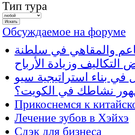
Тип тура
Обсуждаемое на форуме
طاعم والمقاهي في سلطنة
 التكاليف وزيادة الأرباح
في بناء استراتيجية سيو
ظهور نشاطك في الكويت؟
Прикоснемся к китайск
Лечение зубов в Хэйхэ
Сдэк для бизнеса