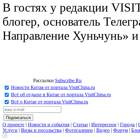
В гостях у редакции VIS
блогер, основатель Телег
Направление Хуньчунь» и
Рассылки
Subscribe.Ru
Новости Китая от портала VisitChina.ru
Всё об отдыхе в Китае от портала VisitChina.ru
Всё о Китае от портала VisitChina.ru
О проекте
|
Новости и события
|
Статьи
|
Интересное
|
Города
|
Услуги
|
Визы и посольства
|
Фотогалереи
|
Видео
|
Форум
|
Бло