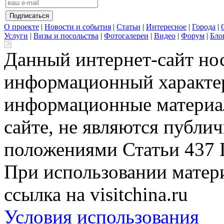
О проекте
|
Новости и события
|
Статьи
|
Интересное
|
Города
|
Услуги
|
Визы и посольства
|
Фотогалереи
|
Видео
|
Форум
|
Бло
Данный интернет-сайт но
информационный характер
информационные материа
сайте, не являются публи
положениями Статьи 437 
При использовании матери
ссылка на visitchina.ru
Условия использования