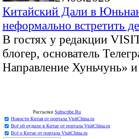
Китайский Дали в Юньнань
неформально встретить д
В гостях у редакции VIS
блогер, основатель Телег
Направление Хуньчунь» и
Рассылки
Subscribe.Ru
Новости Китая от портала VisitChina.ru
Всё об отдыхе в Китае от портала VisitChina.ru
Всё о Китае от портала VisitChina.ru