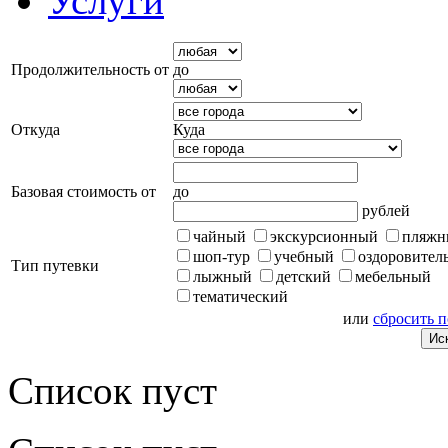
Услуги
Продолжительность от
до
Откуда
Куда
Базовая стоимость от
до
рублей
чайный
экскурсионный
пляжн
шоп-тур
учебный
оздоровител
Тип путевки
лыжный
детский
мебельный
тематический
или
сбросить 
Список пуст