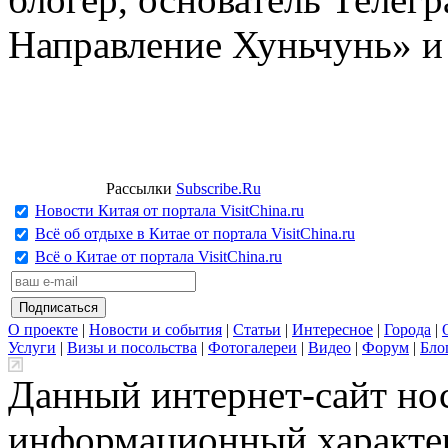
Направление Хуньчунь» и
Рассылки
Subscribe.Ru
Новости Китая от портала VisitChina.ru
Всё об отдыхе в Китае от портала VisitChina.ru
Всё о Китае от портала VisitChina.ru
О проекте
|
Новости и события
|
Статьи
|
Интересное
|
Города
|
Услуги
|
Визы и посольства
|
Фотогалереи
|
Видео
|
Форум
|
Бло
Данный интернет-сайт но
информационный характер