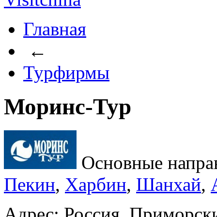
Главная
←
Турфирмы
Моринс-Тур
Основные напра
Пекин
,
Харбин
,
Шанхай
,
Адрес: Россия, Приморски