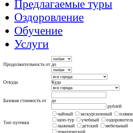
Предлагаемые туры
Оздоровление
Обучение
Услуги
Продолжительность от
до
Откуда
Куда
Базовая стоимость от
до
рублей
чайный
экскурсионный
пляжн
шоп-тур
учебный
оздоровител
Тип путевки
лыжный
детский
мебельный
тематический