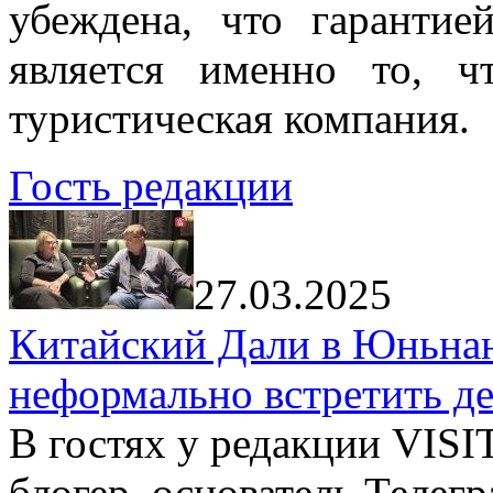
убеждена, что гарантие
является именно то, ч
туристическая компания.
Гость редакции
27.03.2025
Китайский Дали в Юньнань
неформально встретить д
В гостях у редакции VIS
блогер, основатель Телег