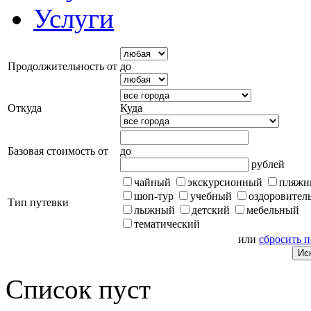
Услуги
Продолжительность от
до
Откуда
Куда
Базовая стоимость от
до
рублей
чайный
экскурсионный
пляжн
шоп-тур
учебный
оздоровител
Тип путевки
лыжный
детский
мебельный
тематический
или
сбросить 
Список пуст