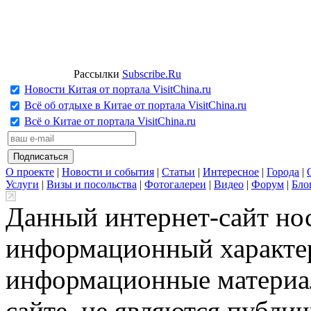
Рассылки
Subscribe.Ru
Новости Китая от портала VisitChina.ru
Всё об отдыхе в Китае от портала VisitChina.ru
Всё о Китае от портала VisitChina.ru
О проекте
|
Новости и события
|
Статьи
|
Интересное
|
Города
|
Услуги
|
Визы и посольства
|
Фотогалереи
|
Видео
|
Форум
|
Бло
Данный интернет-сайт но
информационный характер
информационные материа
сайте, не являются публи