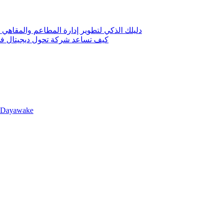
دليلك الذكي لتطوير إدارة المطاعم والمقاهي 
كيف تساعد شركة تحول ديجيتال في 
llDayawake