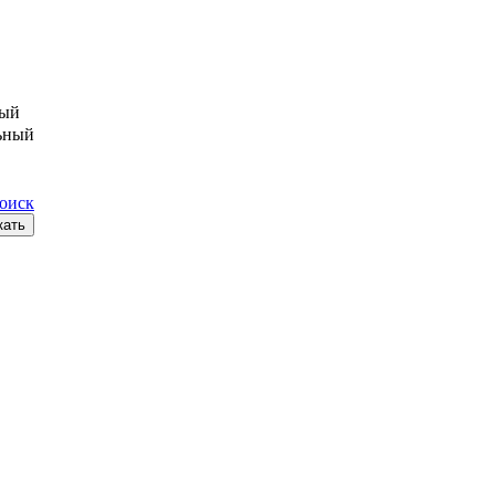
ый
ьный
поиск