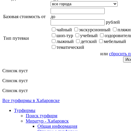
Базовая стоимость от
до
рублей
чайный
экскурсионный
пляжн
шоп-тур
учебный
оздоровител
Тип путевки
лыжный
детский
мебельный
тематический
или
сбросить 
Список пуст
Список пуст
Список пуст
Все турфирмы в Хабаровске
Турфирмы
Поиск турфирм
Миратур - Хабаровск
Общая информация