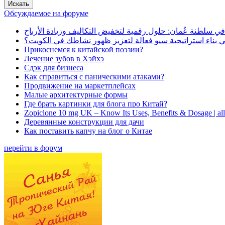
Обсуждаемое на форуме
في سلطنة عُمان: حلول رقمية لتخفيض التكاليف وزيادة الأرباح
بناء استراتيجية سيو فعالة لتعزيز ظهور نشاطك في الكويت؟
Прикоснемся к китайской поэзии?
Лечение зубов в Хэйхэ
Сдэк для бизнеса
Как справиться с паническими атаками?
Продвижение на маркетплейсах
Малые архитектурные формы
Где брать картинки для блога про Китай?
Zopiclone 10 mg UK – Know Its Uses, Benefits & Dosage | a
Деревянные конструкции для дачи
Как поставить капчу на блог о Китае
перейти в форум