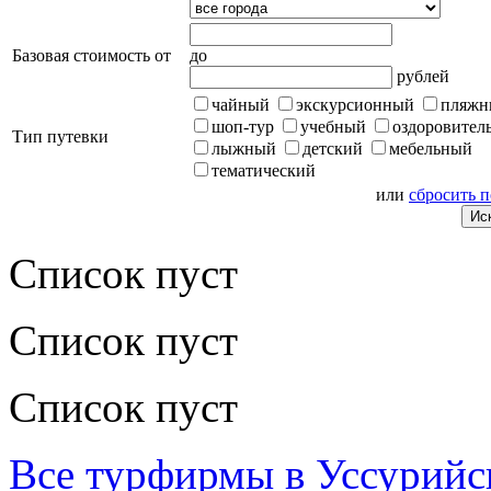
Базовая стоимость от
до
рублей
чайный
экскурсионный
пляжн
шоп-тур
учебный
оздоровител
Тип путевки
лыжный
детский
мебельный
тематический
или
сбросить 
Список пуст
Список пуст
Список пуст
Все турфирмы в Уссурийс