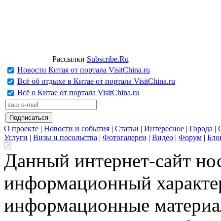
Рассылки
Subscribe.Ru
Новости Китая от портала VisitChina.ru
Всё об отдыхе в Китае от портала VisitChina.ru
Всё о Китае от портала VisitChina.ru
О проекте
|
Новости и события
|
Статьи
|
Интересное
|
Города
|
Услуги
|
Визы и посольства
|
Фотогалереи
|
Видео
|
Форум
|
Бло
Данный интернет-сайт но
информационный характер
информационные материа