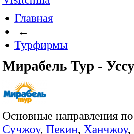
Главная
←
Турфирмы
Мирабель Тур - Усс
Основные направления п
Сучжоу
,
Пекин
,
Ханчжоу
,