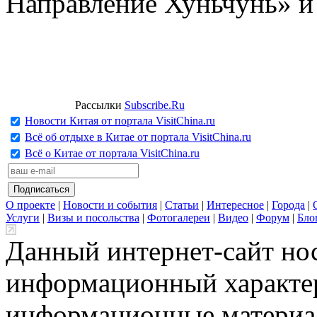
Направление Хуньчунь» и
Рассылки
Subscribe.Ru
Новости Китая от портала VisitChina.ru
Всё об отдыхе в Китае от портала VisitChina.ru
Всё о Китае от портала VisitChina.ru
О проекте
|
Новости и события
|
Статьи
|
Интересное
|
Города
|
Услуги
|
Визы и посольства
|
Фотогалереи
|
Видео
|
Форум
|
Бло
Данный интернет-сайт но
информационный характер
информационные материа