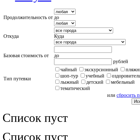
Продолжительность от
до
Откуда
Куда
Базовая стоимость от
до
рублей
чайный
экскурсионный
пляжн
шоп-тур
учебный
оздоровител
Тип путевки
лыжный
детский
мебельный
тематический
или
сбросить 
Список пуст
Список пуст