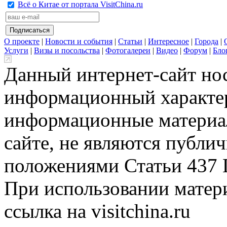
Всё о Китае от портала VisitChina.ru
О проекте
|
Новости и события
|
Статьи
|
Интересное
|
Города
|
Услуги
|
Визы и посольства
|
Фотогалереи
|
Видео
|
Форум
|
Бло
Данный интернет-сайт но
информационный характер
информационные материа
сайте, не являются публи
положениями Статьи 437 
При использовании матери
ссылка на visitchina.ru