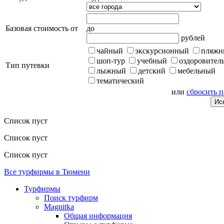
Базовая стоимость от
до
рублей
чайный
экскурсионный
пляжн
шоп-тур
учебный
оздоровител
Тип путевки
лыжный
детский
мебельный
тематический
или
сбросить 
Список пуст
Список пуст
Список пуст
Все турфирмы в Тюмени
Турфирмы
Поиск турфирм
Magnitka
Общая информация