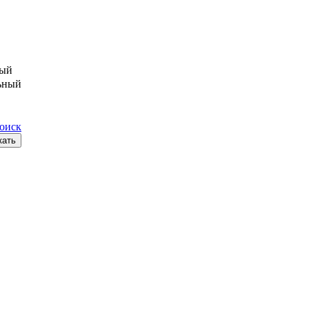
ый
ьный
поиск