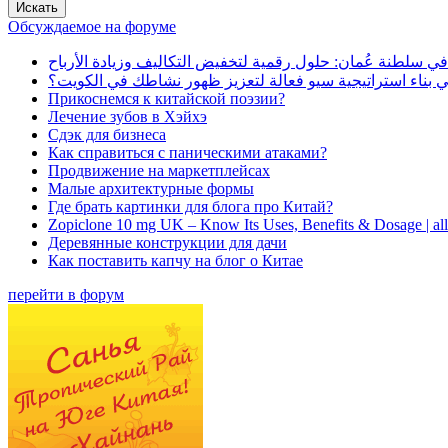
Обсуждаемое на форуме
في سلطنة عُمان: حلول رقمية لتخفيض التكاليف وزيادة الأرباح
بناء استراتيجية سيو فعالة لتعزيز ظهور نشاطك في الكويت؟
Прикоснемся к китайской поэзии?
Лечение зубов в Хэйхэ
Сдэк для бизнеса
Как справиться с паническими атаками?
Продвижение на маркетплейсах
Малые архитектурные формы
Где брать картинки для блога про Китай?
Zopiclone 10 mg UK – Know Its Uses, Benefits & Dosage | a
Деревянные конструкции для дачи
Как поставить капчу на блог о Китае
перейти в форум