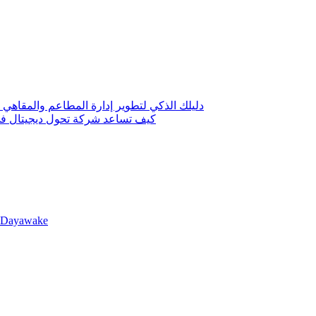
دليلك الذكي لتطوير إدارة المطاعم والمقاهي 
كيف تساعد شركة تحول ديجيتال في 
llDayawake