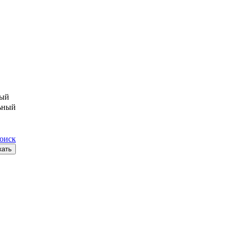
ый
ьный
поиск