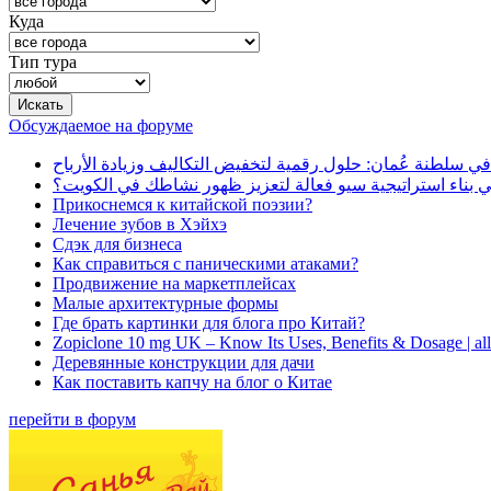
Куда
Тип тура
Обсуждаемое на форуме
في سلطنة عُمان: حلول رقمية لتخفيض التكاليف وزيادة الأرباح
بناء استراتيجية سيو فعالة لتعزيز ظهور نشاطك في الكويت؟
Прикоснемся к китайской поэзии?
Лечение зубов в Хэйхэ
Сдэк для бизнеса
Как справиться с паническими атаками?
Продвижение на маркетплейсах
Малые архитектурные формы
Где брать картинки для блога про Китай?
Zopiclone 10 mg UK – Know Its Uses, Benefits & Dosage | a
Деревянные конструкции для дачи
Как поставить капчу на блог о Китае
перейти в форум