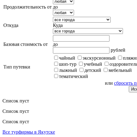
Продолжительность от
до
Откуда
Куда
Базовая стоимость от
до
рублей
чайный
экскурсионный
пляжн
шоп-тур
учебный
оздоровител
Тип путевки
лыжный
детский
мебельный
тематический
или
сбросить 
Список пуст
Список пуст
Список пуст
Все турфирмы в Якутске