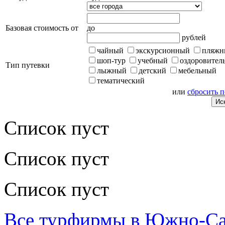
Базовая стоимость от
до
рублей
чайный
экскурсионный
пляжн
шоп-тур
учебный
оздоровител
Тип путевки
лыжный
детский
мебельный
тематический
или
сбросить 
Список пуст
Список пуст
Список пуст
Все турфирмы в Южно-Са