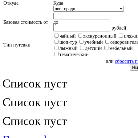
Откуда
Куда
Базовая стоимость от
до
рублей
чайный
экскурсионный
пляжн
шоп-тур
учебный
оздоровител
Тип путевки
лыжный
детский
мебельный
тематический
или
сбросить 
Список пуст
Список пуст
Список пуст