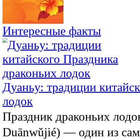
Интересные факты
Дуаньу: традиции китайс
лодок
Праздник драконьих ло
Duānwǔjié) — один из са