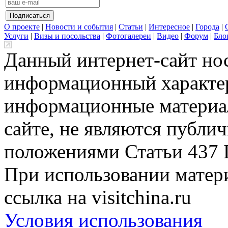
О проекте
|
Новости и события
|
Статьи
|
Интересное
|
Города
|
Услуги
|
Визы и посольства
|
Фотогалереи
|
Видео
|
Форум
|
Бло
Данный интернет-сайт но
информационный характер
информационные материа
сайте, не являются публи
положениями Статьи 437 
При использовании матери
ссылка на visitchina.ru
Условия использования