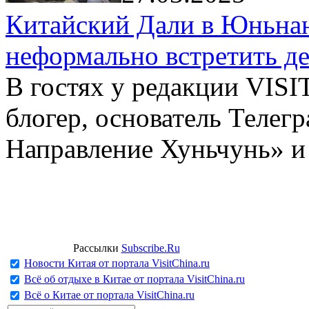
Китайский Дали в Юньнань
неформально встретить д
В гостях у редакции VIS
блогер, основатель Телег
Направление Хуньчунь» и
Рассылки
Subscribe.Ru
Новости Китая от портала VisitChina.ru
Всё об отдыхе в Китае от портала VisitChina.ru
Всё о Китае от портала VisitChina.ru