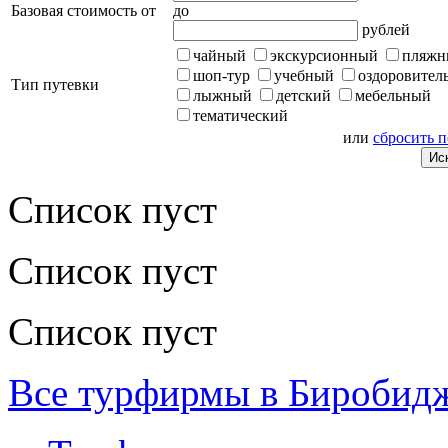
Базовая стоимость от
до
рублей
чайный
экскурсионный
пляжн
шоп-тур
учебный
оздоровител
Тип путевки
лыжный
детский
мебельный
тематический
или
сбросить 
Список пуст
Список пуст
Список пуст
Все турфирмы в Биробид