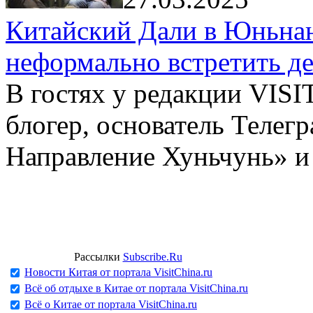
Китайский Дали в Юньнань
неформально встретить д
В гостях у редакции VIS
блогер, основатель Телег
Направление Хуньчунь» и
Рассылки
Subscribe.Ru
Новости Китая от портала VisitChina.ru
Всё об отдыхе в Китае от портала VisitChina.ru
Всё о Китае от портала VisitChina.ru