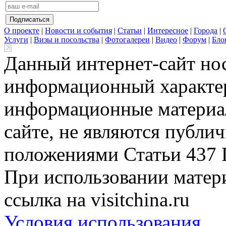
О проекте
|
Новости и события
|
Статьи
|
Интересное
|
Города
|
Услуги
|
Визы и посольства
|
Фотогалереи
|
Видео
|
Форум
|
Бло
Данный интернет-сайт но
информационный характер
информационные материа
сайте, не являются публи
положениями Статьи 437 
При использовании матери
ссылка на visitchina.ru
Условия использования