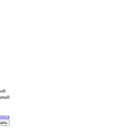
ый
ьный
поиск