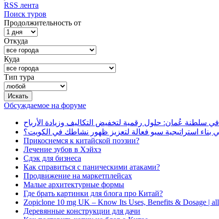
RSS лента
Поиск туров
Продолжительность от
Откуда
Куда
Тип тура
Обсуждаемое на форуме
في سلطنة عُمان: حلول رقمية لتخفيض التكاليف وزيادة الأرباح
بناء استراتيجية سيو فعالة لتعزيز ظهور نشاطك في الكويت؟
Прикоснемся к китайской поэзии?
Лечение зубов в Хэйхэ
Сдэк для бизнеса
Как справиться с паническими атаками?
Продвижение на маркетплейсах
Малые архитектурные формы
Где брать картинки для блога про Китай?
Zopiclone 10 mg UK – Know Its Uses, Benefits & Dosage | a
Деревянные конструкции для дачи