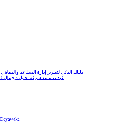
دليلك الذكي لتطوير إدارة المطاعم والمقاهي 
كيف تساعد شركة تحول ديجيتال في 
llDayawake