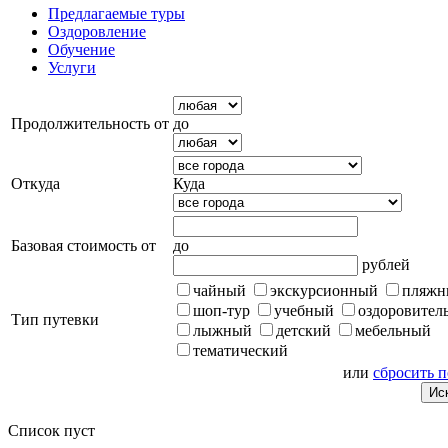
Предлагаемые туры
Оздоровление
Обучение
Услуги
Продолжительность от
до
Откуда
Куда
Базовая стоимость от
до
рублей
чайный
экскурсионный
пляжн
шоп-тур
учебный
оздоровител
Тип путевки
лыжный
детский
мебельный
тематический
или
сбросить 
Список пуст