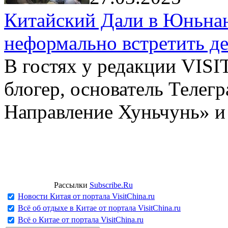
Китайский Дали в Юньнань
неформально встретить д
В гостях у редакции VIS
блогер, основатель Телег
Направление Хуньчунь» и
Рассылки
Subscribe.Ru
Новости Китая от портала VisitChina.ru
Всё об отдыхе в Китае от портала VisitChina.ru
Всё о Китае от портала VisitChina.ru