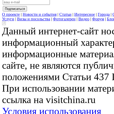
О проекте
|
Новости и события
|
Статьи
|
Интересное
|
Города
|
Услуги
|
Визы и посольства
|
Фотогалереи
|
Видео
|
Форум
|
Бло
Данный интернет-сайт но
информационный характер
информационные материа
сайте, не являются публи
положениями Статьи 437 
При использовании матери
ссылка на visitchina.ru
Условия использования