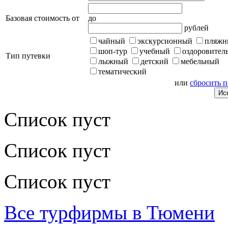
Базовая стоимость от
до
рублей
чайный
экскурсионный
пляжн
шоп-тур
учебный
оздоровител
Тип путевки
лыжный
детский
мебельный
тематический
или
сбросить 
Список пуст
Список пуст
Список пуст
Все турфирмы в Тюмени