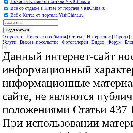
Новости Китая от портала VisitChina.ru
Всё об отдыхе в Китае от портала VisitChina.ru
Всё о Китае от портала VisitChina.ru
О проекте
|
Новости и события
|
Статьи
|
Интересное
|
Города
|
Услуги
|
Визы и посольства
|
Фотогалереи
|
Видео
|
Форум
|
Бло
Данный интернет-сайт но
информационный характер
информационные материа
сайте, не являются публи
положениями Статьи 437 
При использовании матери