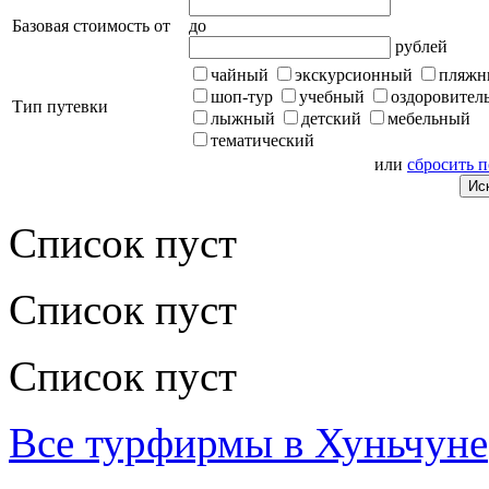
Базовая стоимость от
до
рублей
чайный
экскурсионный
пляжн
шоп-тур
учебный
оздоровител
Тип путевки
лыжный
детский
мебельный
тематический
или
сбросить 
Список пуст
Список пуст
Список пуст
Все турфирмы в Хуньчуне