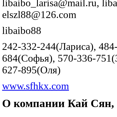
libaibo_larisa@mail.ru, l
elszl88@126.com
libaibo88
242-332-244(Лариса), 484
684(Cофья), 570-336-751(
627-895(Оля)
www.sfhkx.com
О компании Кай Сян,