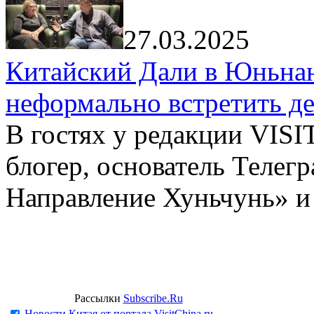
27.03.2025
Китайский Дали в Юньнань
неформально встретить д
В гостях у редакции VIS
блогер, основатель Телег
Направление Хуньчунь» и
Рассылки
Subscribe.Ru
Новости Китая от портала VisitChina.ru