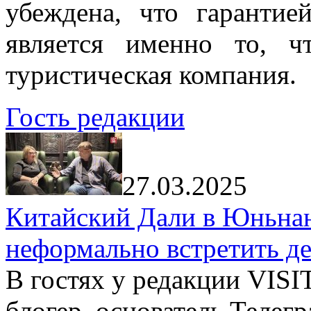
убеждена, что гарантие
является именно то, ч
туристическая компания.
Гость редакции
27.03.2025
Китайский Дали в Юньнань
неформально встретить д
В гостях у редакции VIS
блогер, основатель Телег