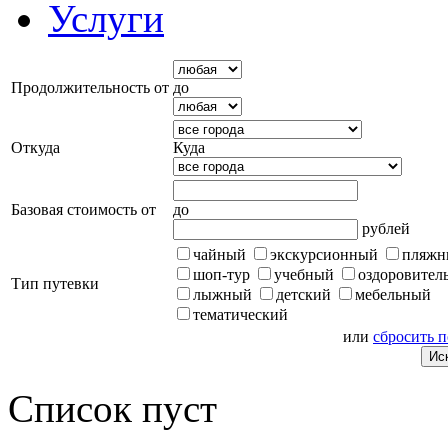
Услуги
Продолжительность от
до
Откуда
Куда
Базовая стоимость от
до
рублей
чайный
экскурсионный
пляжн
шоп-тур
учебный
оздоровител
Тип путевки
лыжный
детский
мебельный
тематический
или
сбросить 
Список пуст