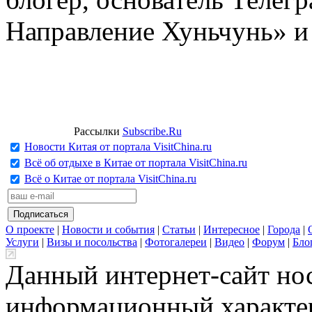
Направление Хуньчунь» и
Рассылки
Subscribe.Ru
Новости Китая от портала VisitChina.ru
Всё об отдыхе в Китае от портала VisitChina.ru
Всё о Китае от портала VisitChina.ru
О проекте
|
Новости и события
|
Статьи
|
Интересное
|
Города
|
Услуги
|
Визы и посольства
|
Фотогалереи
|
Видео
|
Форум
|
Бло
Данный интернет-сайт но
информационный характер