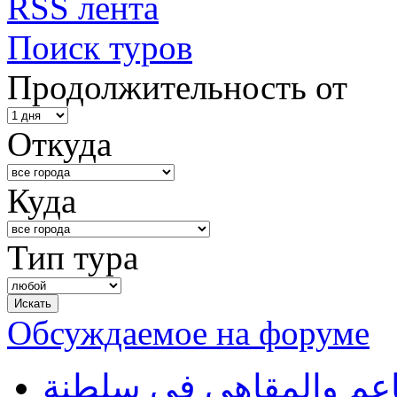
RSS лента
Поиск туров
Продолжительность от
Откуда
Куда
Тип тура
Обсуждаемое на форуме
طاعم والمقاهي في سلطنة