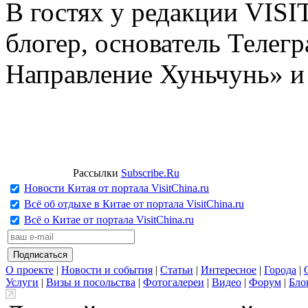
В гостях у редакции VIS
блогер, основатель Телег
Направление Хуньчунь» и
Рассылки
Subscribe.Ru
Новости Китая от портала VisitChina.ru
Всё об отдыхе в Китае от портала VisitChina.ru
Всё о Китае от портала VisitChina.ru
О проекте
|
Новости и события
|
Статьи
|
Интересное
|
Города
|
Услуги
|
Визы и посольства
|
Фотогалереи
|
Видео
|
Форум
|
Бло