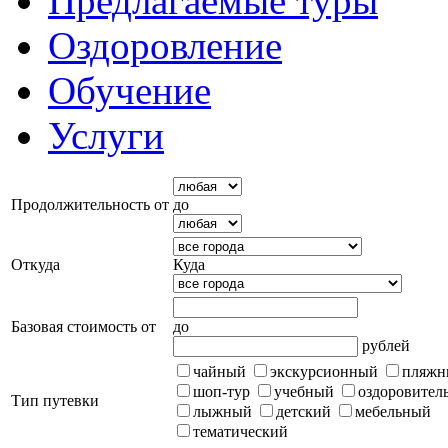
Предлагаемые туры
Оздоровление
Обучение
Услуги
Продолжительность от
до
Откуда
Куда
Базовая стоимость от
до
рублей
чайный
экскурсионный
пляжн
шоп-тур
учебный
оздоровител
Тип путевки
лыжный
детский
мебельный
тематический