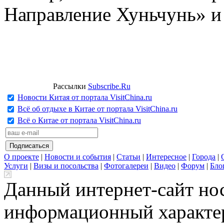
Направление Хуньчунь» и
Рассылки
Subscribe.Ru
Новости Китая от портала VisitChina.ru
Всё об отдыхе в Китае от портала VisitChina.ru
Всё о Китае от портала VisitChina.ru
О проекте
|
Новости и события
|
Статьи
|
Интересное
|
Города
|
Услуги
|
Визы и посольства
|
Фотогалереи
|
Видео
|
Форум
|
Бло
Данный интернет-сайт но
информационный характер